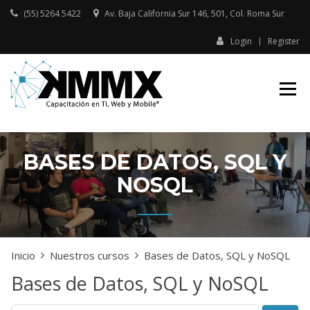
Skip
(55) 5264 5422
Av. Baja California Sur 146, 501, Col. Roma Sur​
to
content
Login
Register
Capacitación presencial y online
KMMX –
en TI, Web y Mobile
CAPACITACIÓN
EN TI, WEB Y
MOBILE
BASES DE DATOS, SQL Y
NOSQL
Inicio
Nuestros cursos
Bases de Datos, SQL y NoSQL
Bases de Datos, SQL y NoSQL