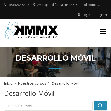
Skip
(55) 5264 5422
Av. Baja California Sur 146, 501, Col. Roma Sur​
to
content
Login
Register
Capacitación presencial y online
KMMX –
en TI, Web y Mobile
CAPACITACIÓN
EN TI, WEB Y
MOBILE
DESARROLLO MÓVIL
Inicio
Nuestros cursos
Desarrollo Móvil
Desarrollo Móvil