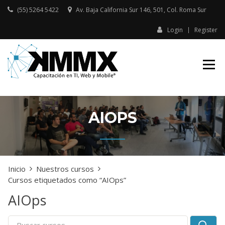
Skip
(55) 5264 5422
Av. Baja California Sur 146, 501, Col. Roma Sur​
to
content
Login
Register
Capacitación presencial y online
KMMX –
en TI, Web y Mobile
CAPACITACIÓN
EN TI, WEB Y
MOBILE
AIOPS
Inicio
Nuestros cursos
Cursos etiquetados como “AIOps”
AIOps