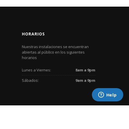
HORARIOS
Nuestras instalaciones se encuentran
abiertas al público en los siguientes
horarios
Lunes a Viernes:
8am a 9pm
Sábados:
9am a 9pm