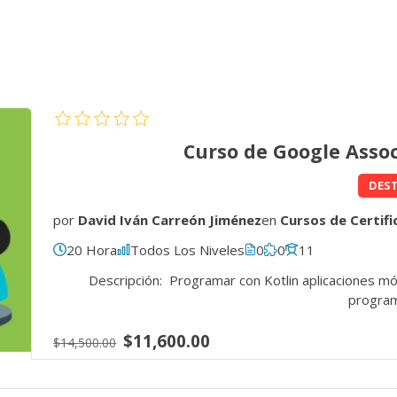
Curso de Google Asso
DES
por
David Iván Carreón Jiménez
en
Cursos de Certifi
20 Hora
Todos Los Niveles
0
0
11
Descripción: Programar con Kotlin aplicaciones móv
program
$11,600.00
$14,500.00