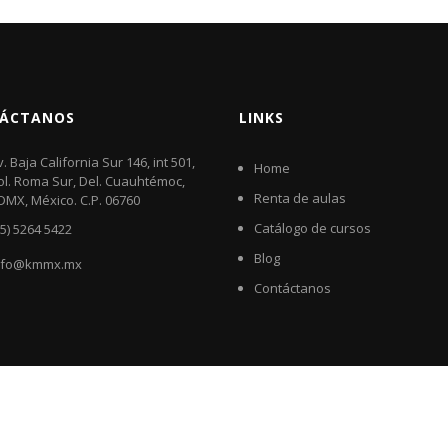
ÁCTANOS
LINKS
v. Baja California Sur 146, int 501,
Home
ol. Roma Sur, Del. Cuauhtémoc,
Renta de aulas
DMX, México. C.P. 06760​
Catálogo de cursos
55) 5264 5422
Blog
nfo@kmmx.mx
Contáctanos
bile
-
Education LMS
theme by