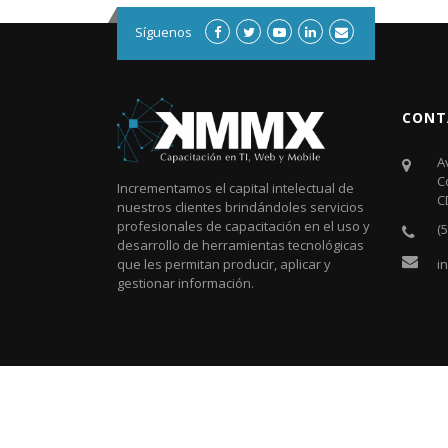
Síguenos
CONT
A
C
Incrementamos el capital intelectual de
C
nuestros clientes brindándoles servicios
profesionales de capacitación en el uso y
(
desarrollo de herramientas tecnológicas
i
que les permitan producir, aplicar y
gestionar información.
Copyright © 2026
KMMX – Capacitación en TI, Web y Mo
FilaThemes