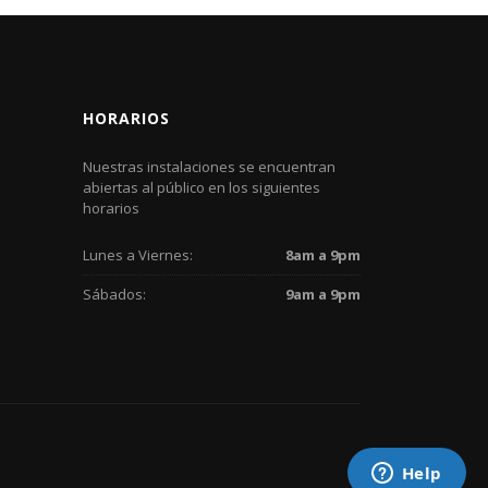
HORARIOS
Nuestras instalaciones se encuentran
abiertas al público en los siguientes
horarios
Lunes a Viernes:
8am a 9pm
Sábados:
9am a 9pm