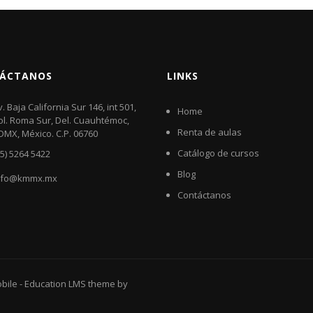
ÁCTANOS
LINKS
v. Baja California Sur 146, int 501,
Home
ol. Roma Sur, Del. Cuauhtémoc,
Renta de aulas
DMX, México. C.P. 06760​
Catálogo de cursos
55) 5264 5422
Blog
nfo@kmmx.mx
Contáctanos
bile
-
Education LMS
theme by