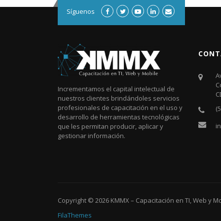
Síguenos
CONT
A
C
Incrementamos el capital intelectual de
C
nuestros clientes brindándoles servicios
profesionales de capacitación en el uso y
(
desarrollo de herramientas tecnológicas
i
que les permitan producir, aplicar y
gestionar información.
Copyright © 2026
KMMX – Capacitación en TI, Web y Mo
FilaThemes