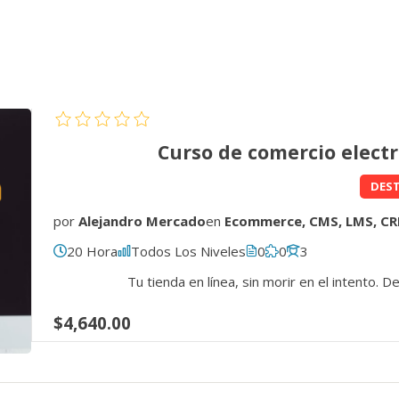
Curso de comercio electr
DES
por
Alejandro Mercado
en
Ecommerce, CMS, LMS, CR
20 Hora
Todos Los Niveles
0
0
3
Tu tienda en línea, sin morir en el intento. D
$4,640.00