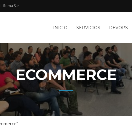
l. Roma Sur​
e
INICIO
SERVICIOS
DEVOPS
TACIÓN
le
WEB Y
ECOMMERCE
ommerce”