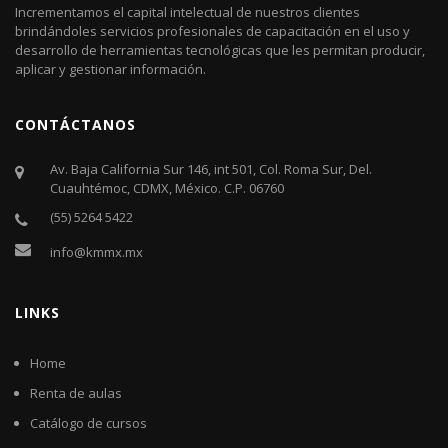
Incrementamos el capital intelectual de nuestros clientes
brindándoles servicios profesionales de capacitación en el uso y
desarrollo de herramientas tecnológicas que les permitan producir,
aplicar y gestionar información.
CONTÁCTANOS
Av. Baja California Sur 146, int 501, Col. Roma Sur, Del.
Cuauhtémoc, CDMX, México. C.P. 06760​
(55) 5264 5422
info@kmmx.mx
LINKS
Home
Renta de aulas
Catálogo de cursos