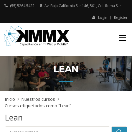
Skip
(55) 5264 5422
Av. Baja California Sur 146, 501, Col. Roma Sur​
to
content
Login
Register
Capacitación presencial y online
KMMX –
en TI, Web y Mobile
CAPACITACIÓN
EN TI, WEB Y
MOBILE
LEAN
Inicio
Nuestros cursos
Cursos etiquetados como “Lean”
Lean