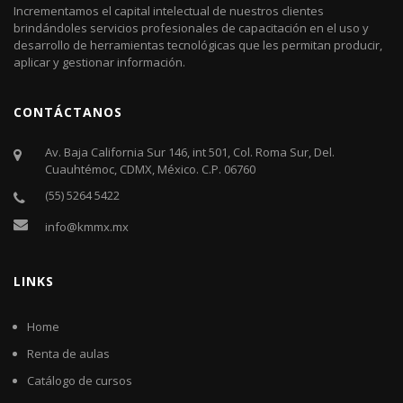
Incrementamos el capital intelectual de nuestros clientes
brindándoles servicios profesionales de capacitación en el uso y
desarrollo de herramientas tecnológicas que les permitan producir,
aplicar y gestionar información.
CONTÁCTANOS
Av. Baja California Sur 146, int 501, Col. Roma Sur, Del.
Cuauhtémoc, CDMX, México. C.P. 06760​
(55) 5264 5422
info@kmmx.mx
LINKS
Home
Renta de aulas
Catálogo de cursos