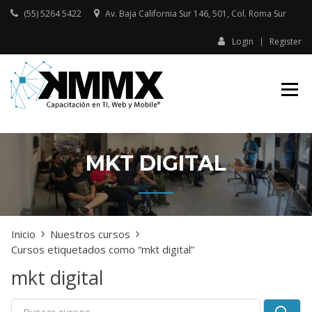
Skip
(55) 5264 5422
Av. Baja California Sur 146, 501, Col. Roma Sur​
to
content
Login
Register
Capacitación presencial y online
KMMX –
en TI, Web y Mobile
CAPACITACIÓN
EN TI, WEB Y
MOBILE
MKT DIGITAL
Inicio
Nuestros cursos
Cursos etiquetados como “mkt digital”
mkt digital