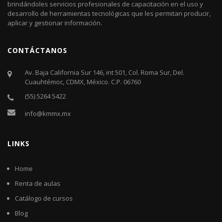
brindándoles servicios profesionales de capacitación en el uso y
desarrollo de herramientas tecnológicas que les permitan producir,
aplicar y gestionar información.
CONTÁCTANOS
Av. Baja California Sur 146, int 501, Col. Roma Sur, Del.
Cuauhtémoc, CDMX, México. C.P. 06760​
(55) 5264 5422
info@kmmx.mx
LINKS
Home
Renta de aulas
Catálogo de cursos
Blog