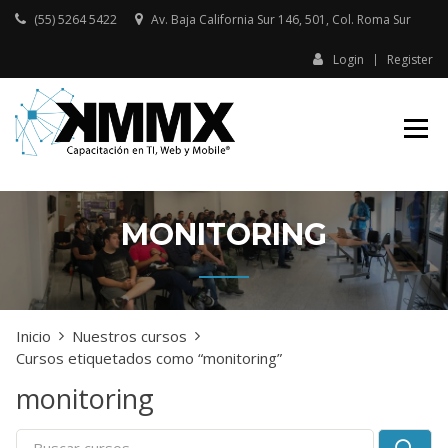
Skip
(55) 5264 5422
Av. Baja California Sur 146, 501, Col. Roma Sur​
to
content
Login
Register
Capacitación presencial y online
KMMX –
en TI, Web y Mobile
CAPACITACIÓN
EN TI, WEB Y
MOBILE
MONITORING
Inicio
Nuestros cursos
Cursos etiquetados como “monitoring”
monitoring