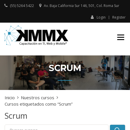
Skip
(55) 5264 5422
Av. Baja California Sur 146, 501, Col. Roma Sur​
to
content
Login
Register
Capacitación presencial y online
KMMX –
en TI, Web y Mobile
CAPACITACIÓN
EN TI, WEB Y
MOBILE
SCRUM
Inicio
Nuestros cursos
Cursos etiquetados como “Scrum”
Scrum