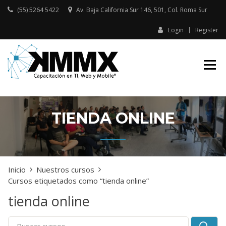
Skip
(55) 5264 5422
Av. Baja California Sur 146, 501, Col. Roma Sur​
to
content
Login
Register
Capacitación presencial y online
KMMX –
en TI, Web y Mobile
CAPACITACIÓN
EN TI, WEB Y
MOBILE
TIENDA ONLINE
Inicio
Nuestros cursos
Cursos etiquetados como “tienda online”
tienda online