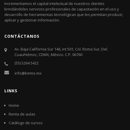
Incrementamos el capital intelectual de nuestros clientes
brindándoles servicios profesionales de capacitación en el uso y
desarrollo de herramientas tecnológicas que les permitan producir,
aplicar y gestionar información.
CONTÁCTANOS
Av. Baja California Sur 146, int 501, Col. Roma Sur, Del.
Cuauhtémoc, CDMX, México. C.P. 06760​
(55) 5264 5422
info@kmmx.mx
LINKS
Home
Renta de aulas
Catálogo de cursos