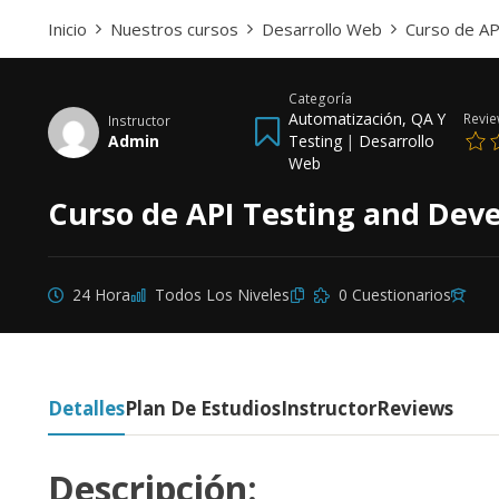
Inicio
Nuestros cursos
Desarrollo Web
Curso de AP
Categoría
Automatización, QA Y
Revi
Instructor
Admin
Testing
|
Desarrollo
Web
Curso de API Testing and De
24 Hora
Todos Los Niveles
0 Cuestionarios
Detalles
Plan De Estudios
Instructor
Reviews
Descripción: