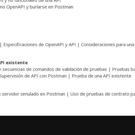
les y no funcionales de una API
como OpenAPI y burlarse en Postman
I | Especificaciones de OpenAPI y API | Consideraciones para un
PI existente
de secuencias de comandos de validación de pruebas | Pruebas b
Supervisión de API con Postman | Prueba de una API existente
un servidor simulado en Postman | Uso de pruebas de contrato p