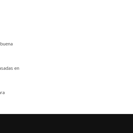
a buena
asadas en
ara