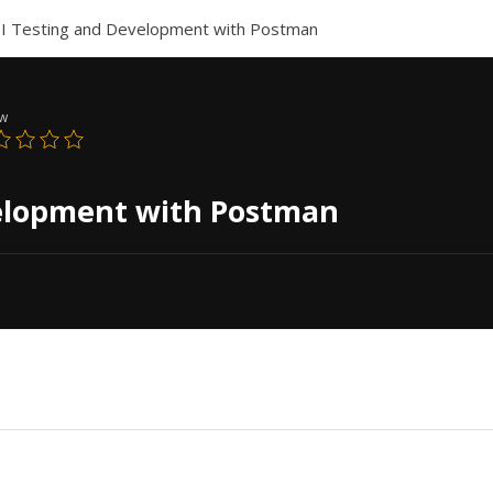
I Testing and Development with Postman
ew
velopment with Postman