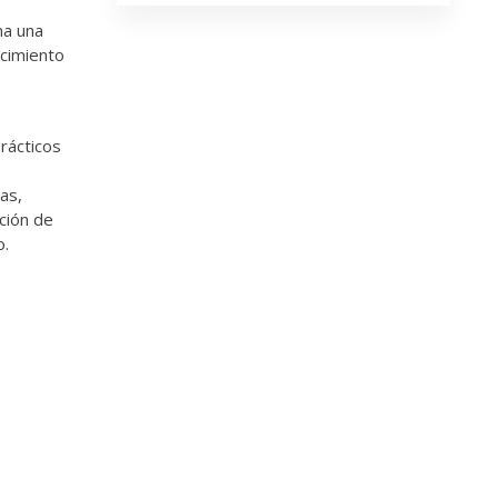
na una
ocimiento
rácticos
as,
ción de
o.