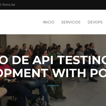
l. Roma Sur​
e
INICIO
SERVICIOS
DEVOPS
TACIÓN
le
WEB Y
O DE API TESTIN
OPMENT WITH P