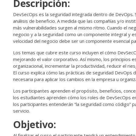
Descripción:
DevSecOps es la seguridad integrada dentro de DevOps. Su e
análisis de beneficio. A medida que las compañías y/o ins
más vulnerabilidades surgen al mismo ritmo. Cuando el neg
negocio y a la seguridad como un componente integral y est
velocidad del negocio debe ser un componente esencial par
Los temas que cubre este curso incluyen el cómo DevSecOp
mejorando el valor corporativo. Así mismo, los principio
organizacional, incrementar la productividad, reducir el rie
El curso explica cómo las prácticas de seguridad DevOps di
necesaria para aplicar los cambios en la empresa u organiz
Los participantes aprenden el propósito, beneficios, conc
los estudiantes aprenden cómo los roles de DevSecOps enca
los participantes entenderán “la seguridad como código” p
servicio.
Objetivo:
Al finalizar el curso el participante tendrá un entendimiento