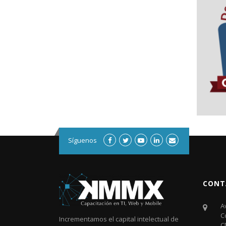
Síguenos
CONT
A
C
Incrementamos el capital intelectual de
C