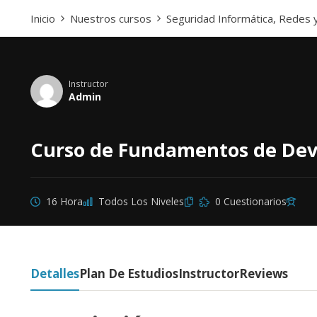
Inicio
Nuestros cursos
Seguridad Informática, Redes 
Instructor
Admin
Curso de Fundamentos de De
16 Hora
Todos Los Niveles
0 Cuestionarios
Detalles
Plan De Estudios
Instructor
Reviews