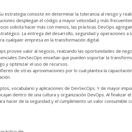
strategia consiste en determinar la tolerancia al riesgo y reali
tituciones despliegan el código a mayor velocidad y más frecuent
ocio solicita hacer más con menos, las prácticas DevOps agregan 
ratégico. La entrega del desarrollo, seguridad y operaciones a l
a cualquier empresa en la transformación digital.
s provee valor al negocio, realzando las oportunidades de nego
s esenciales DevSecOps enseñan que pueden soportar la transform
sgo y optimizar el uso de recursos.
fieren de otras aproximaciones por lo cual plantea la capacitació
ación.
eptos, vocabulario y aplicaciones de DevSecOps. Y de mayor impor
jan dentro de una cultura y organización DevOps. Al finalizar el
ara hacer de la seguridad y el cumplimiento un valor consumible 
 práctico de: