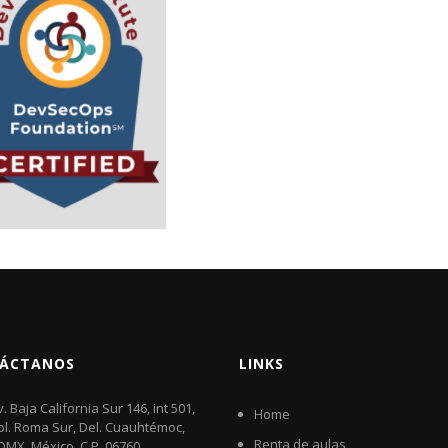
ÁCTANOS
LINKS
v. Baja California Sur 146, int 501,
Home
ol. Roma Sur, Del. Cuauhtémoc,
Renta de aulas
DMX, México. C.P. 06760​