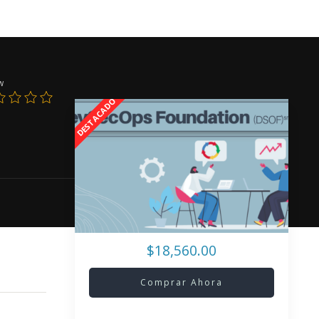
w
$18,560.00
Comprar Ahora