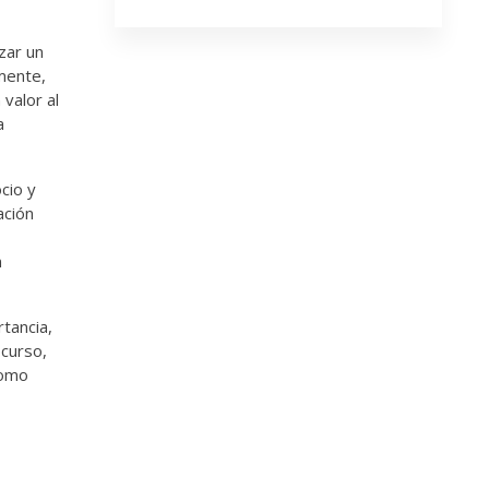
zar un
emente,
valor al
a
cio y
ación
n
tancia,
 curso,
como