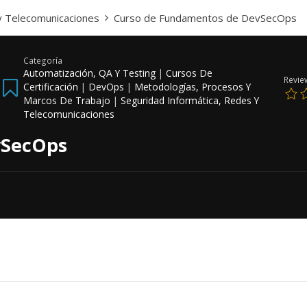
y Telecomunicaciones
Curso de Fundamentos de DevSecOps
Categoría
Automatización, QA Y Testing
|
Cursos De
Revie
Certificación
|
DevOps
|
Metodologías, Procesos Y
Marcos De Trabajo
|
Seguridad Informática, Redes Y
Telecomunicaciones
vSecOps