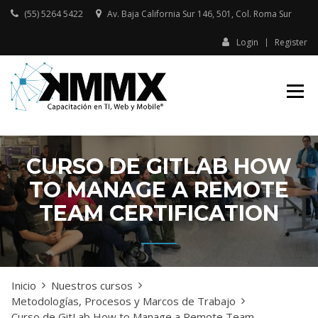
Skip
(55) 5264 5422
Av. Baja California Sur 146, 501, Col. Roma Sur​
to
content
Login
Register
Capacitación presencial y online
KMMX –
en TI, Web y Mobile
CAPACITACIÓN
EN TI, WEB Y
MOBILE
CURSO DE GITLAB HOW
TO MANAGE A REMOTE
TEAM CERTIFICATION
Inicio
Nuestros cursos
Metodologías, Procesos y Marcos de Trabajo
Curso de GitLab How to Manage a Remote Team