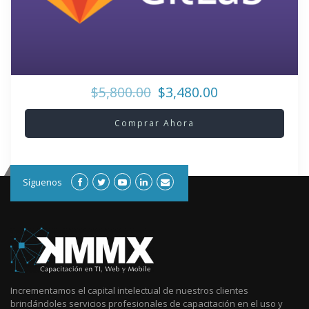
$5,800.00
$3,480.00
Comprar Ahora
Síguenos
Incrementamos el capital intelectual de nuestros clientes
brindándoles servicios profesionales de capacitación en el uso y