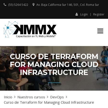
Skip
(55) 5264 5422
Av. Baja California Sur 146, 501, Col. Roma Sur​
to
content
Login
Register
Capacitación presencial y online
KMMX –
en TI, Web y Mobile
CAPACITACIÓN
EN TI, WEB Y
MOBILE
CURSO DE TERRAFORM
FOR MANAGING CLOUD
INFRASTRUCTURE
Inicio
Nuestros cursos
DevOps
Curso de Terraform for Managing Cloud Infrastructure