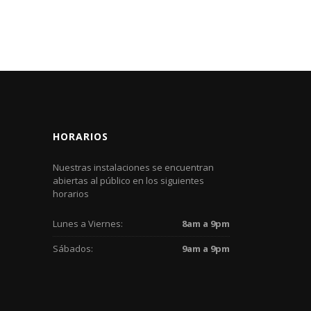
HORARIOS
Nuestras instalaciones se encuentran
abiertas al público en los siguientes
horarios
Lunes a Viernes:
8am a 9pm
Sábados:
9am a 9pm