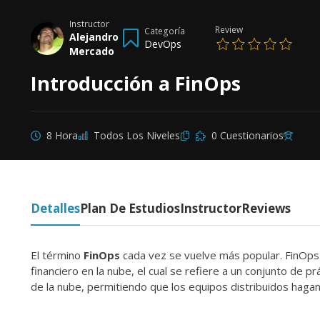
Instructor
Review
Categoría
Alejandro
DevOps
Mercado
Introducción a FinOps
8 Hora
Todos Los Niveles
0 Cuestionarios
Detalles
Plan De Estudios
Instructor
Reviews
El término
FinOps
cada vez se vuelve más popular. FinOps
financiero en la nube, el cual se refiere a un conjunto de pr
de la nube, permitiendo que los equipos distribuidos hagan