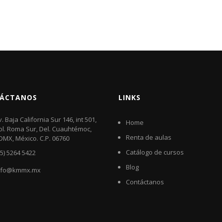
ÁCTANOS
LINKS
v. Baja California Sur 146, int 501,
Home
ol. Roma Sur, Del. Cuauhtémoc,
Renta de aulas
DMX, México. C.P. 06760​
Catálogo de cursos
55) 5264 5422
Blog
nfo@kmmx.mx
Contáctanos