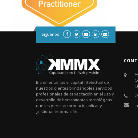
Síguenos
CONT
A
C
Incrementamos el capital intelectual de
C
nuestros clientes brindándoles servicios
profesionales de capacitación en el uso y
(
desarrollo de herramientas tecnológicas
i
que les permitan producir, aplicar y
gestionar información.