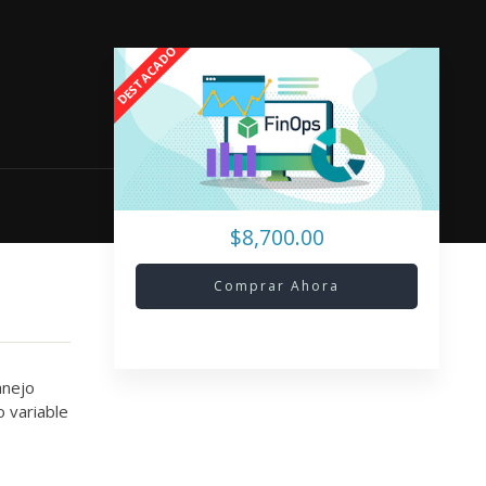
$8,700.00
Comprar Ahora
anejo
o variable