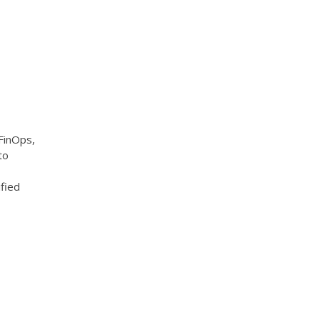
 FinOps,
to
fied