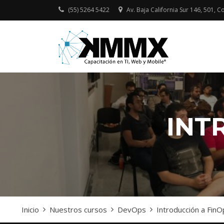
Skip
(55) 5264 5422
Av. Baja California Sur 146, 501, Co
to
content
Capacitación
KMMX –
presencial y onlin
CAPACI
en TI, Web y Mobi
EN TI, 
MOBILE
INT
Inicio
Nuestros cursos
DevOps
Introducción a FinO