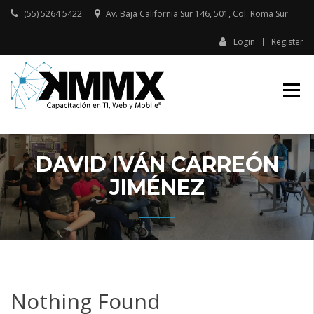
Skip
(55) 5264 5422
Av. Baja California Sur 146, 501, Col. Roma Sur​
to
content
Login
Register
Capacitación presencial y online
KMMX –
en TI, Web y Mobile
CAPACITACIÓN
EN TI, WEB Y
MOBILE
DAVID IVÁN CARREÓN
JIMÉNEZ
Nothing Found