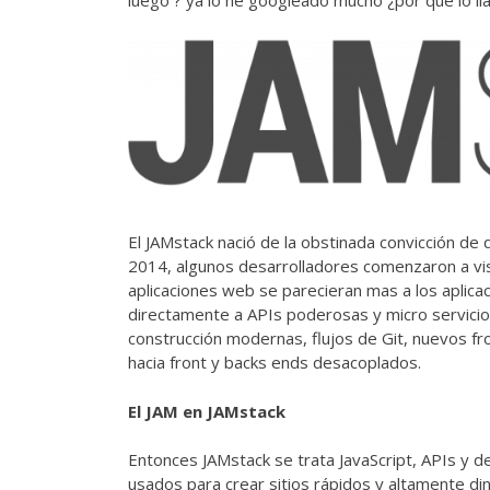
luego ? ya lo he googleado mucho ¿por que lo ll
El JAMstack nació de la obstinada convicción de
2014, algunos desarrolladores comenzaron a vis
aplicaciones web se parecieran mas a los aplica
directamente a APIs poderosas y micro servicio
construcción modernas, flujos de Git, nuevos f
hacia front y backs ends desacoplados.
El JAM en JAMstack
Entonces JAMstack se trata JavaScript, APIs y 
usados para crear sitios rápidos y altamente di