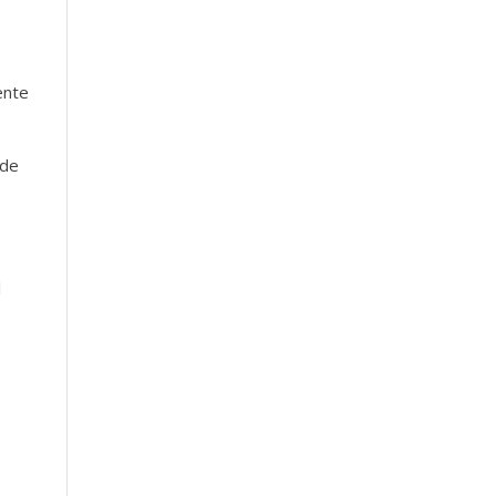
ente
 de
l