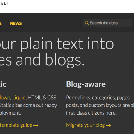
icial
.