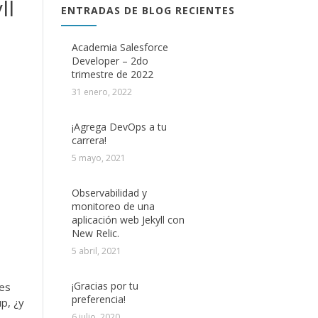
ll
ENTRADAS DE BLOG RECIENTES
Academia Salesforce
Developer – 2do
trimestre de 2022
31 enero, 2022
¡Agrega DevOps a tu
carrera!
5 mayo, 2021
Observabilidad y
monitoreo de una
aplicación web Jekyll con
New Relic.
5 abril, 2021
¡Gracias por tu
res
preferencia!
up, ¿y
6 julio, 2020