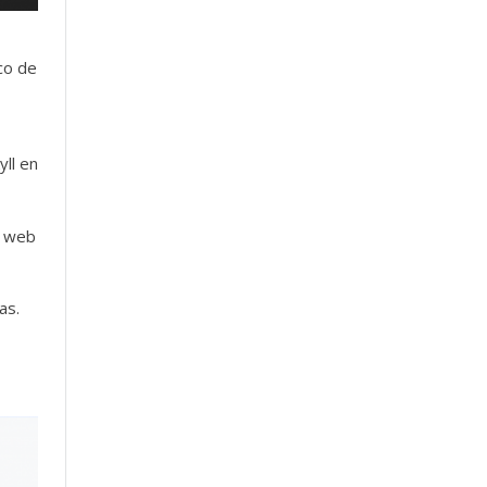
co de
yll en
o web
as.