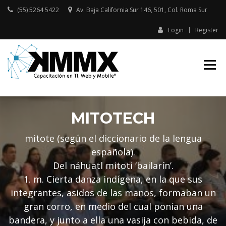
Skip
(55) 5264 5422
Av. Baja California Sur 146, 501, Col. Roma Sur​
to
content
Login
Register
Capacitación presencial y online
KMMX –
en TI, Web y Mobile
CAPACITACIÓN
EN TI, WEB Y
MOBILE
MITOTECH
mitote (según el diccionario de la lengua
española).
Del náhuatl mitoti ‘bailarín’.
1. m. Cierta danza indígena, en la que sus
integrantes, asidos de las manos, formaban un
gran corro, en medio del cual ponían una
bandera, y junto a ella una vasija con bebida, de