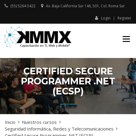
Skip
(55) 5264 5422
Av. Baja California Sur 146, 501, Col. Roma Sur​
to
content
Login
Register
Capacitación presencial y online
KMMX –
en TI, Web y Mobile
CAPACITACIÓN
EN TI, WEB Y
MOBILE
CERTIFIED SECURE
PROGRAMMER .NET
(ECSP)
Inicio
Nuestros cursos
Seguridad Informática, Redes y Telecomunicaciones
Certified Secure Programmer .NET (ECSP)