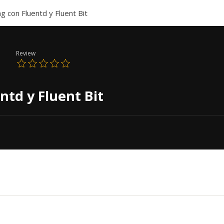
g con Fluentd y Fluent Bit
Review
ntd y Fluent Bit