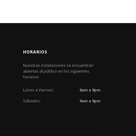
HORARIOS
Nuestras instalaciones se encuentran
abiertas al público en los siguientes
horarios
Lunes a Viernes:
8am a 9pm
Sábados:
9am a 9pm