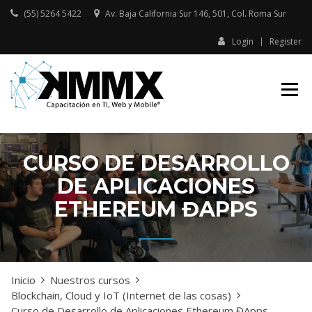
Skip
(55) 5264 5422
Av. Baja California Sur 146, 501, Col. Roma Sur​
to
content
Login
Register
Capacitación presencial y online
KMMX –
en TI, Web y Mobile
CAPACITACIÓN
EN TI, WEB Y
MOBILE
CURSO DE DESARROLLO
DE APLICACIONES
ETHEREUM ĐAPPS
Inicio
Nuestros cursos
Blockchain, Cloud y IoT (Internet de las cosas)
Curso de Desarrollo de Aplicaciones Ethereum ĐApps