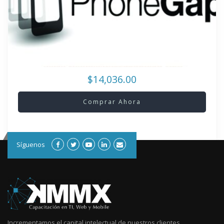
$14,036.00
Comprar Ahora
Síguenos
Incrementamos el capital intelectual de nuestros clientes