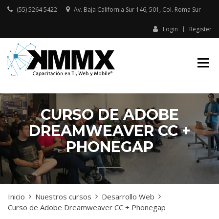
Skip
(55) 5264 5422
Av. Baja California Sur 146, 501, Col. Roma Sur​
to
content
Login
Register
Capacitación presencial y online
KMMX –
en TI, Web y Mobile
CAPACITACIÓN
EN TI, WEB Y
MOBILE
CURSO DE ADOBE
DREAMWEAVER CC +
PHONEGAP
Inicio
Nuestros cursos
Desarrollo Web
Curso de Adobe Dreamweaver CC + Phonegap