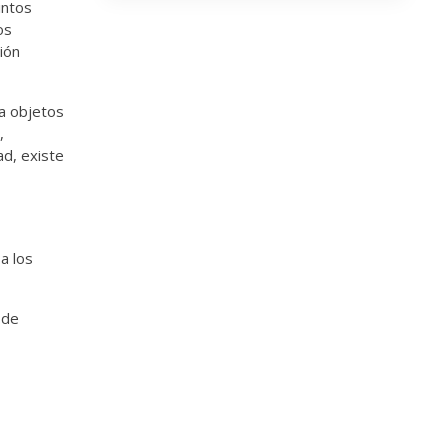
intos
os
ión
sa
objetos
,
ad, existe
a los
 de