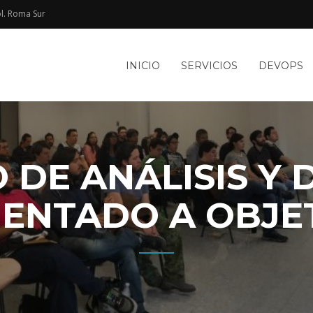
l. Roma Sur​
e
INICIO
SERVICIOS
DEVOPS
TACIÓN
le
WEB Y
 DE ANÁLISIS Y 
IENTADO A OBJE