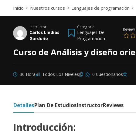
Inicio
Nuestros cursos
Lenguajes de programación
Instructor
Categoría
Review
Carlos Lledias
Lenguajes De
Garduño
Programación
Curso de Análisis y diseño ori
30 Hora
Todos Los Niveles
0 Cuestionarios
Detalles
Plan De Estudios
Instructor
Reviews
Introducción: