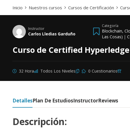
Inicio
Nuestros cursos
Cursos de Certificación
Curs
Categoría
Instructor
Blockchain, Cl
Carlos Lledias Garduño
Las Cosas)
|
C
Curso de Certified Hyperledge
32 Hora
Todos Los Niveles
0 Cuestionarios
Detalles
Plan De Estudios
Instructor
Reviews
Descripción: