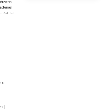
dustria.
 cadenas
ostrar su
l
r
ón de
ón |