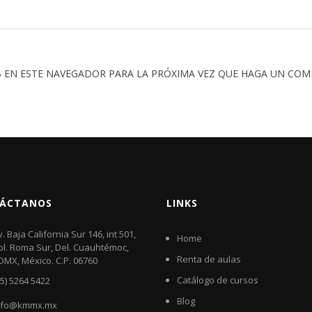
 EN ESTE NAVEGADOR PARA LA PRÓXIMA VEZ QUE HAGA UN COM
ÁCTANOS
LINKS
v. Baja California Sur 146, int 501,
Home
ol. Roma Sur, Del. Cuauhtémoc,
Renta de aulas
DMX, México. C.P. 06760​
Catálogo de cursos
55) 5264 5422
Blog
nfo@kmmx.mx