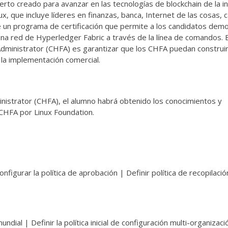
to creado para avanzar en las tecnologías de blockchain de la in
ux, que incluye líderes en finanzas, banca, Internet de las cosas,
ce un programa de certificación que permite a los candidatos dem
na red de Hyperledger Fabric a través de la línea de comandos. E
 Administrator (CHFA) es garantizar que los CHFA puedan construi
la implementación comercial.
inistrator (CHFA), el alumno habrá obtenido los conocimientos y
n CHFA por Linux Foundation.
nfigurar la política de aprobación | Definir política de recopilaci
dial | Definir la política inicial de configuración multi-organizaci