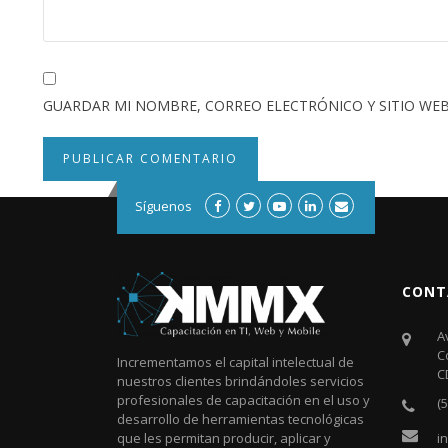
GUARDAR MI NOMBRE, CORREO ELECTRÓNICO Y SITIO WEB
Síguenos
CONT
A
C
Incrementamos el capital intelectual de
C
nuestros clientes brindándoles servicios
profesionales de capacitación en el uso y
(
desarrollo de herramientas tecnológicas
i
que les permitan producir, aplicar y