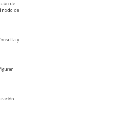
ación de
el nodo de
Consulta y
figurar
uración