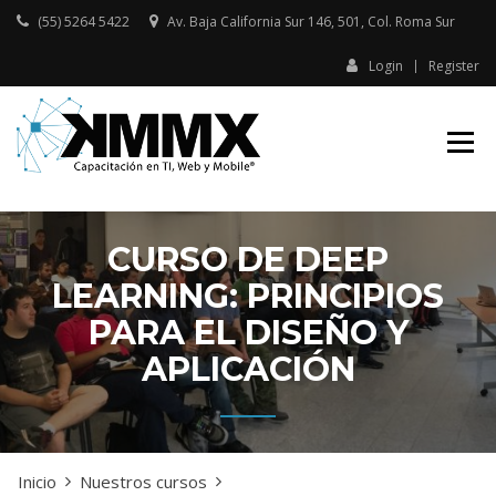
Skip
(55) 5264 5422
Av. Baja California Sur 146, 501, Col. Roma Sur​
to
content
Login
Register
Capacitación presencial y online
KMMX –
en TI, Web y Mobile
CAPACITACIÓN
EN TI, WEB Y
MOBILE
CURSO DE DEEP
LEARNING: PRINCIPIOS
PARA EL DISEÑO Y
APLICACIÓN
Inicio
Nuestros cursos