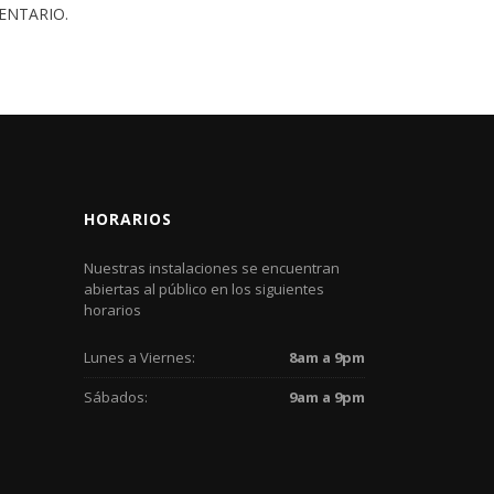
ENTARIO.
HORARIOS
Nuestras instalaciones se encuentran
abiertas al público en los siguientes
horarios
Lunes a Viernes:
8am a 9pm
Sábados:
9am a 9pm