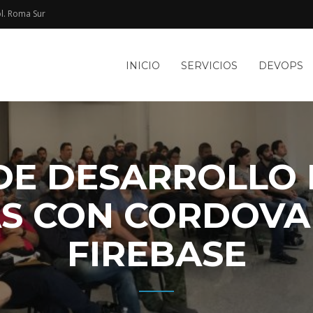
l. Roma Sur​
e
INICIO
SERVICIOS
DEVOPS
TACIÓN
le
WEB Y
DE DESARROLLO 
S CON CORDOVA,
FIREBASE