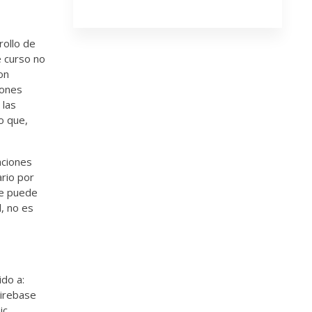
rollo de
e curso no
on
iones
 las
o que,
aciones
ario por
se puede
, no es
ido a:
Firebase
c.