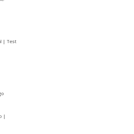
al | Test
go
o |