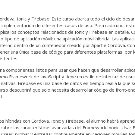
rdova, Ionic y Firebase. Este curso abarca todo el ciclo de desar
la implementación de diferentes casos de uso. Para cada uno, est
lica los conceptos relacionados de Ionic y Firebase en detalle. C
ipo de aplicación móvil: una aplicación móvil híbrida. Las aplicac
 interno dentro de un contenedor creado por Apache Cordova. Con
tener una única base de código para diferentes plataformas, por l
istentes.
na componentes listos para usar que hacen que desarrollar aplic
 como Framework de JavaScript y tiene un estilo de interfaz de usu
s nativas. Firebase es una base de datos en tiempo real a la que 
urso descubrirá que solo necesita desarrollar código de front-end
d.
ps híbridas con Cordova, Ionic y Firebase, el alumno habrá aprend
cubrir las características avanzadas del Framework Inonic. Usar 
Crear, probar y entregar continuamente aplicaciones móviles Ioni