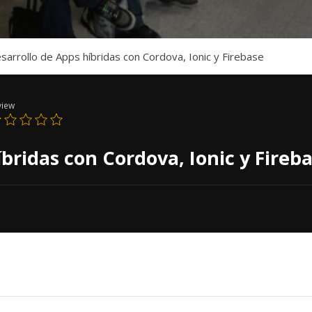
sarrollo de Apps híbridas con Cordova, Ionic y Firebase
view
bridas con Cordova, Ionic y Fireb