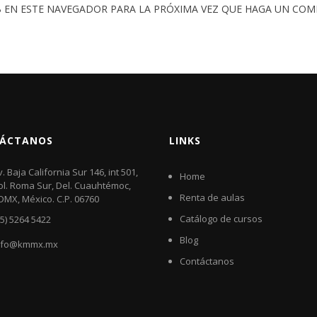
 EN ESTE NAVEGADOR PARA LA PRÓXIMA VEZ QUE HAGA UN COM
ÁCTANOS
LINKS
v. Baja California Sur 146, int 501,
Home
ol. Roma Sur, Del. Cuauhtémoc,
Renta de aulas
DMX, México. C.P. 06760​
Catálogo de cursos
55) 5264 5422
Blog
nfo@kmmx.mx
Contáctanos