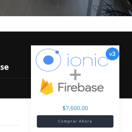
ase
$7,600.00
Comprar Ahora