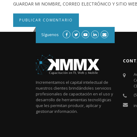
GUARDAR MI NOMBRE, CORREO ELECTRÓNICO Y SITIO WEB
Síguenos
CONT
A
C
Incrementamos el capital intelectual de
C
nuestros clientes brindándoles servicios
profesionales de capacitación en el uso y
(
desarrollo de herramientas tecnológicas
i
que les permitan producir, aplicar y
gestionar información.