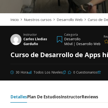
Inicio
Nuestros cursos
Desarrollo Web
Curso de De
Instructor
Categoría
Re
Carlos Lledias
Desarrollo
Garduño
Móvil
|
Desarrollo Web
Curso de Desarrollo de Apps hí
30 Hora
Todos Los Niveles
0 Cuestionarios
Detalles
Plan De Estudios
Instructor
Reviews