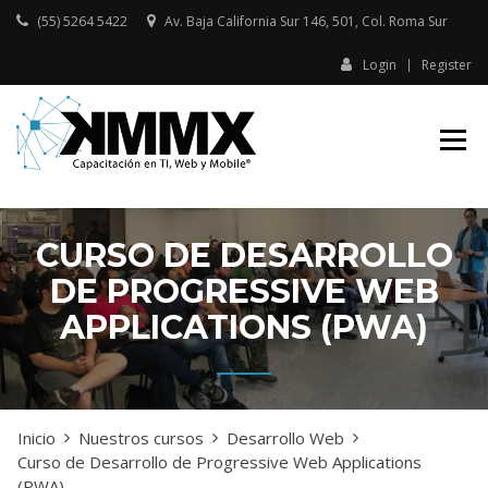
Skip
(55) 5264 5422
Av. Baja California Sur 146, 501, Col. Roma Sur​
to
content
Login
Register
Capacitación presencial y online
KMMX –
en TI, Web y Mobile
CAPACITACIÓN
EN TI, WEB Y
MOBILE
CURSO DE DESARROLLO
DE PROGRESSIVE WEB
APPLICATIONS (PWA)
Inicio
Nuestros cursos
Desarrollo Web
Curso de Desarrollo de Progressive Web Applications
(PWA)