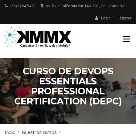
Skip
(55) 5264 5422
Av. Baja California Sur 146, 501, Col. Roma Sur​
to
content
Login
Register
Capacitación presencial y online
KMMX –
en TI, Web y Mobile
CAPACITACIÓN
EN TI, WEB Y
MOBILE
CURSO DE DEVOPS
ESSENTIALS
PROFESSIONAL
CERTIFICATION (DEPC)
Inicio
Nuestros cursos