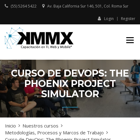
Skip
(55) 5264 5422
Av. Baja California Sur 146, 501, Col. Roma Sur​
to
content
Login
Register
Capacitación presencial y online
KMMX –
en TI, Web y Mobile
CAPACITACIÓN
EN TI, WEB Y
MOBILE
CURSO DE DEVOPS: THE
PHOENIX PROJECT
SIMULATOR
Inicio
Nuestros cursos
Metodologías, Procesos y Marcos de Trabajo
Curso de DevOps: The Phoenix Project Simulator