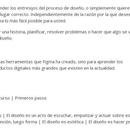
render los entresijos del proceso de diseño, o simplemente quier
l lugar correcto. Independientemente de la razón por la que dese
 lo más fácil posible para usted.
r una historia, planificar, resolver problemas o hacer que algo se 
iseño.
 las herramientas que Figma ha creado, sino para aprender los
uctos digitales más grandes que existen en la actualidad.
 curso | Primeros pasos
s | El diseño es un acto de escuchar, empatizar y actuar sobre e
función, luego forma | El diseño es estética | El diseño es hacer 