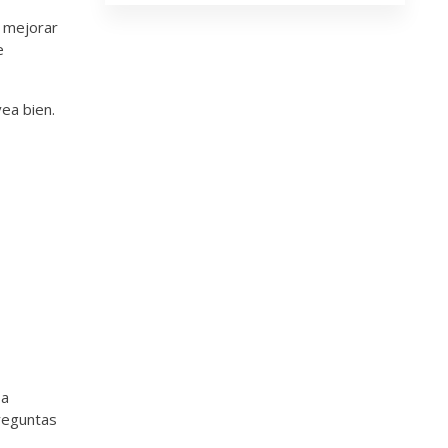
e mejorar
e
vea bien.
sa
preguntas