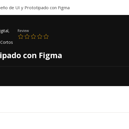
seño de UI y Prototipado con Figma
gital,
Review
 Cortos
tipado con Figma