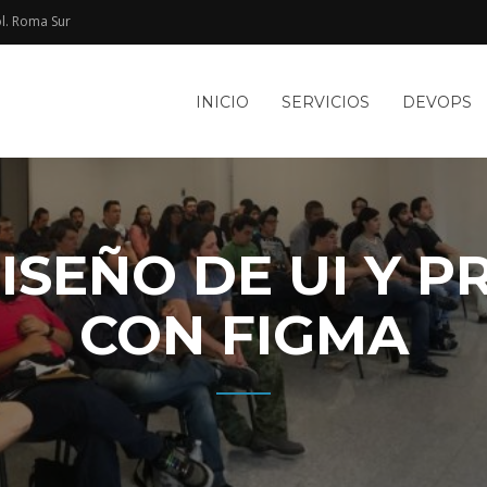
l. Roma Sur​
e
INICIO
SERVICIOS
DEVOPS
TACIÓN
le
WEB Y
ISEÑO DE UI Y 
CON FIGMA