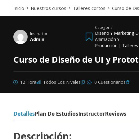
Inicio
Nuestros cursos
Talleres cortos
Curso de Di
Categoría
Diseño Y Marketing Di
Instructor
Admin
Animación Y
Producción
|
Talleres
Curso de Diseño de UI y Proto
12 Hora
Todos Los Niveles
0 Cuestionarios
Detalles
Plan De Estudios
Instructor
Reviews
Descripción: