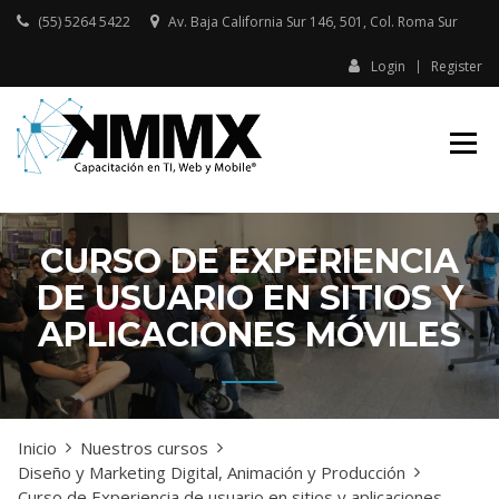
Skip
(55) 5264 5422
Av. Baja California Sur 146, 501, Col. Roma Sur​
to
content
Login
Register
Capacitación presencial y online
KMMX –
en TI, Web y Mobile
CAPACITACIÓN
EN TI, WEB Y
MOBILE
CURSO DE EXPERIENCIA
DE USUARIO EN SITIOS Y
APLICACIONES MÓVILES
Inicio
Nuestros cursos
Diseño y Marketing Digital, Animación y Producción
Curso de Experiencia de usuario en sitios y aplicaciones