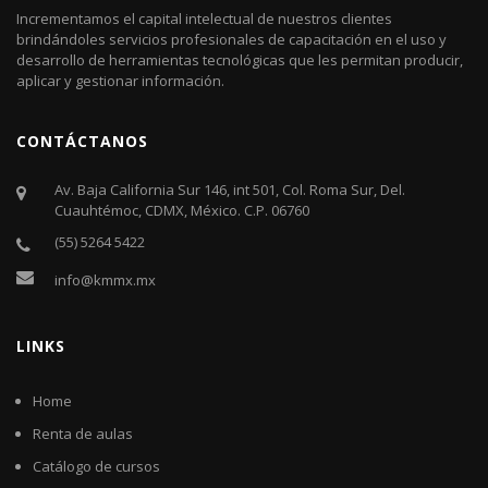
Incrementamos el capital intelectual de nuestros clientes
brindándoles servicios profesionales de capacitación en el uso y
desarrollo de herramientas tecnológicas que les permitan producir,
aplicar y gestionar información.
CONTÁCTANOS
Av. Baja California Sur 146, int 501, Col. Roma Sur, Del.
Cuauhtémoc, CDMX, México. C.P. 06760​
(55) 5264 5422
info@kmmx.mx
LINKS
Home
Renta de aulas
Catálogo de cursos