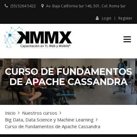
Skip
(55) 5264 5422
Av. Baja California Sur 146, 501, Col. Roma Sur​
to
content
Login
Register
Capacitación presencial y online
KMMX –
en TI, Web y Mobile
CAPACITACIÓN
EN TI, WEB Y
MOBILE
CURSO DE FUNDAMENTOS
DE APACHE CASSANDRA
Inicio
Nuestros cursos
Big Data, Data Science y Machine Learning
Curso de Fundamentos de Apache Cassandra