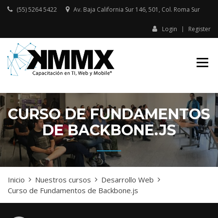
Skip
(55) 5264 5422
Av. Baja California Sur 146, 501, Col. Roma Sur​
to
content
Login
Register
Capacitación presencial y online
KMMX –
en TI, Web y Mobile
CAPACITACIÓN
EN TI, WEB Y
MOBILE
CURSO DE FUNDAMENTOS
DE BACKBONE.JS
Inicio
Nuestros cursos
Desarrollo Web
Curso de Fundamentos de Backbone.js