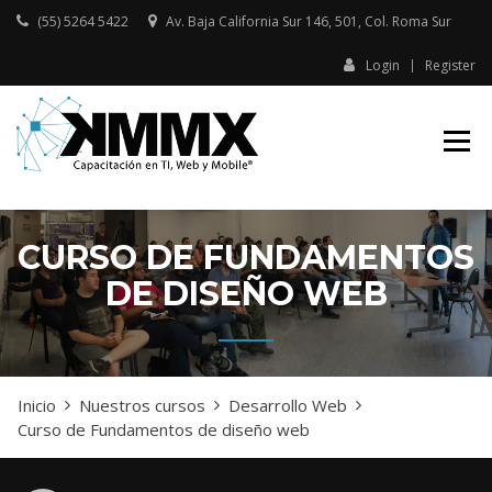
Skip
(55) 5264 5422
Av. Baja California Sur 146, 501, Col. Roma Sur​
to
content
Login
Register
Capacitación presencial y online
KMMX –
en TI, Web y Mobile
CAPACITACIÓN
EN TI, WEB Y
MOBILE
CURSO DE FUNDAMENTOS
DE DISEÑO WEB
Inicio
Nuestros cursos
Desarrollo Web
Curso de Fundamentos de diseño web