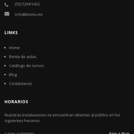
(55) 5264 5422
info@kmmx.mx
LINKS
Home
Renta de aulas
Catálogo de cursos
Blog
Contáctanos
HORARIOS
Nuestras instalaciones se encuentran abiertas al público en los
siguientes horarios
Lunes a Viernes:
8am a 9pm