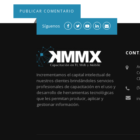
Síguenos
CONT
A
C
Incrementamos el capital intelectual de
C
nuestros clientes brindándoles servicios
profesionales de capacitación en el uso y
(
desarrollo de herramientas tecnológicas
i
que les permitan producir, aplicar y
gestionar información.