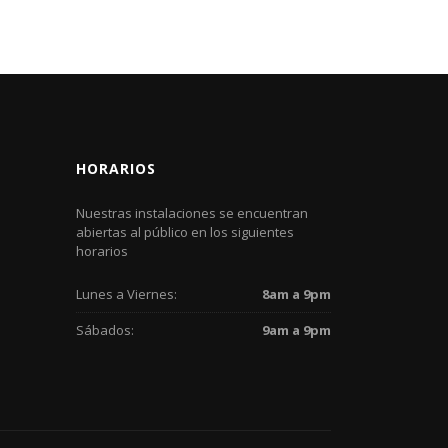
HORARIOS
Nuestras instalaciones se encuentran
abiertas al público en los siguientes
horarios
Lunes a Viernes:
8am a 9pm
Sábados:
9am a 9pm