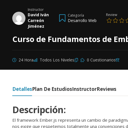
Instructor
David Iván
Review
Categoría
Carreón
Desarrollo Web
Jiménez
Curso de Fundamentos de Emb
24 Hora
Todos Los Niveles
0 Cuestionarios
Detalles
Plan De Estudios
Instructor
Reviews
Descripción:
El framework Ember.js representa un cambio de paradigma
nos exige que respetemos totalmente una convenciones de