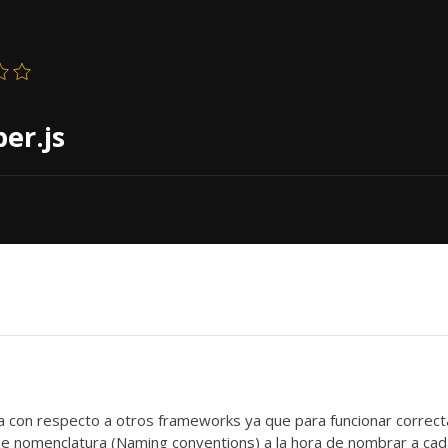
er.js
 con respecto a otros frameworks ya que para funcionar correc
 nomenclatura (Naming conventions) a la hora de nombrar a cad