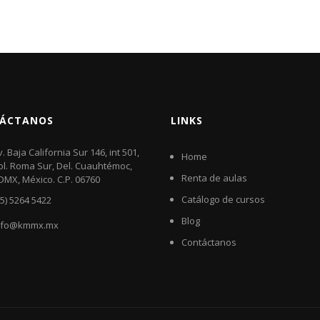
ÁCTANOS
LINKS
v. Baja California Sur 146, int 501,
Home
ol. Roma Sur, Del. Cuauhtémoc,
Renta de aulas
DMX, México. C.P. 06760​
Catálogo de cursos
55) 5264 5422
Blog
nfo@kmmx.mx
Contáctanos