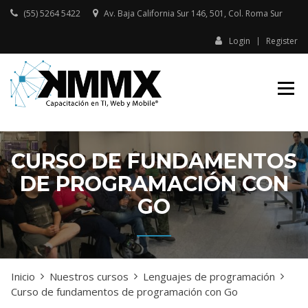
Skip
(55) 5264 5422
Av. Baja California Sur 146, 501, Col. Roma Sur​
to
content
Login
Register
Capacitación presencial y online
KMMX –
en TI, Web y Mobile
CAPACITACIÓN
EN TI, WEB Y
MOBILE
CURSO DE FUNDAMENTOS
DE PROGRAMACIÓN CON
GO
Inicio
Nuestros cursos
Lenguajes de programación
Curso de fundamentos de programación con Go