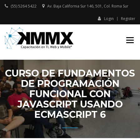
Skip
(55) 5264 5422
Av. Baja California Sur 146, 501, Col. Roma Sur​
to
content
Login
Register
Capacitación presencial y online
KMMX –
en TI, Web y Mobile
CAPACITACIÓN
EN TI, WEB Y
MOBILE
CURSO DE FUNDAMENTOS
DE PROGRAMACIÓN
FUNCIONAL CON
JAVASCRIPT USANDO
ECMASCRIPT 6