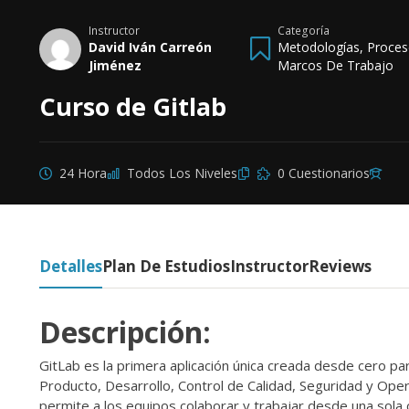
Instructor
Categoría
David Iván Carreón
Metodologías, Proces
Jiménez
Marcos De Trabajo
Curso de Gitlab
24 Hora
Todos Los Niveles
0 Cuestionarios
Detalles
Plan De Estudios
Instructor
Reviews
Descripción:
GitLab es la primera aplicación única creada desde cero pa
Producto, Desarrollo, Control de Calidad, Seguridad y Ope
permite a los equipos colaborar y trabajar desde una sola