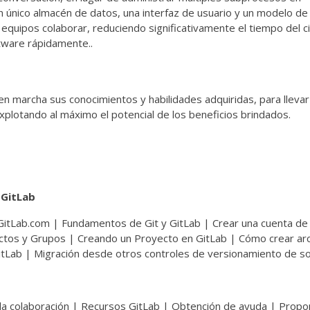
n único almacén de datos, una interfaz de usuario y un modelo d
 equipos colaborar, reduciendo significativamente el tiempo del ci
tware rápidamente..
 en marcha sus conocimientos y habilidades adquiridas, para llevar
xplotando al máximo el potencial de los beneficios brindados.
 GitLab
 GitLab.com | Fundamentos de Git y GitLab | Crear una cuenta de
ectos y Grupos | Creando un Proyecto en GitLab | Cómo crear arc
itLab | Migración desde otros controles de versionamiento de s
 la colaboración | Recursos GitLab | Obtención de ayuda | Prop