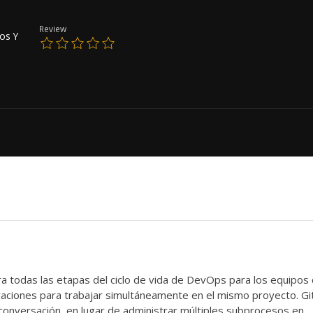
Review
os Y
ra todas las etapas del ciclo de vida de DevOps para los equipos
raciones para trabajar simultáneamente en el mismo proyecto. Gi
 conversación, en lugar de administrar múltiples subprocesos en