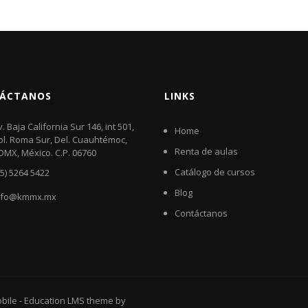
ÁCTANOS
LINKS
v. Baja California Sur 146, int 501,
Home
ol. Roma Sur, Del. Cuauhtémoc,
Renta de aulas
DMX, México. C.P. 06760​
Catálogo de cursos
55) 5264 5422
Blog
nfo@kmmx.mx
Contáctanos
bile
-
Education LMS
theme by