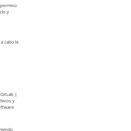
e permiso
clo y
 a cabo la
 GitLab |
hivos y
oftware
oniendo