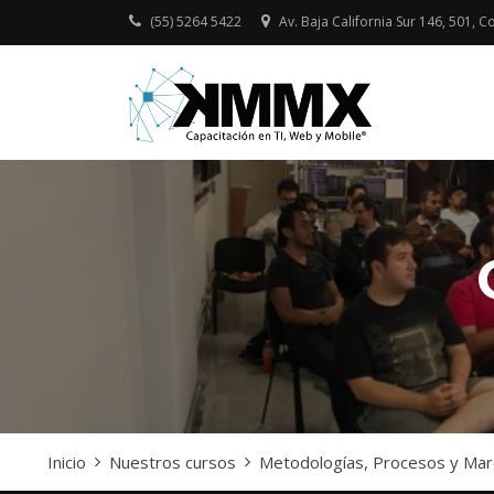
Skip
(55) 5264 5422
Av. Baja California Sur 146, 501, Co
to
content
Capacitación
KMMX –
presencial y onlin
CAPACI
en TI, Web y Mobi
EN TI, 
MOBILE
Inicio
Nuestros cursos
Metodologías, Procesos y Mar