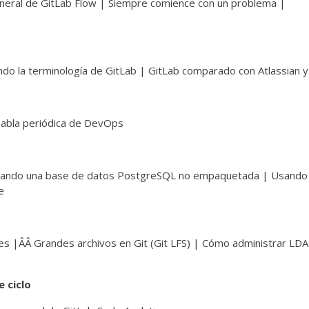
General de GitLab Flow | Siempre comience con un problema |
o la terminología de GitLab | GitLab comparado con Atlassian y
Tabla periódica de DevOps
Usando una base de datos PostgreSQL no empaquetada | Usando
e
s |ÂÂ Grandes archivos en Git (Git LFS) | Cómo administrar LDA
e ciclo