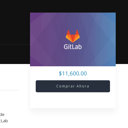
$11,600.00
Comprar Ahora
 de
tLab