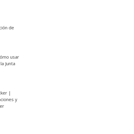
ción de
Cómo usar
la Junta
cker |
ciones y
Ver