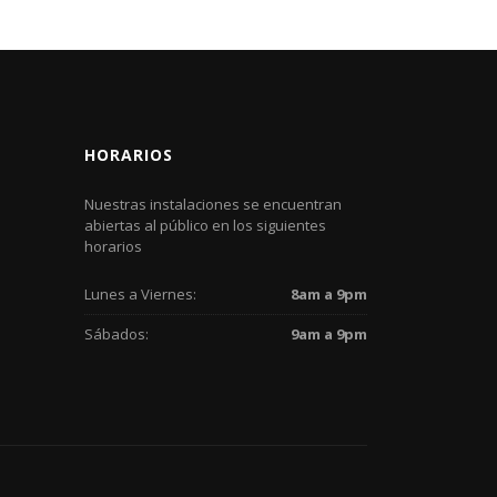
HORARIOS
Nuestras instalaciones se encuentran
abiertas al público en los siguientes
horarios
Lunes a Viernes:
8am a 9pm
Sábados:
9am a 9pm