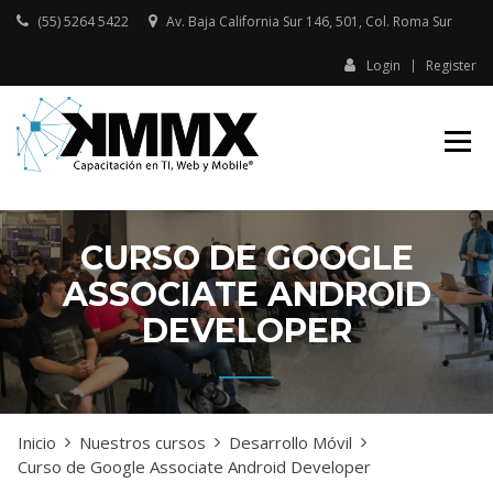
Skip
(55) 5264 5422
Av. Baja California Sur 146, 501, Col. Roma Sur​
to
content
Login
Register
Capacitación presencial y online
KMMX –
en TI, Web y Mobile
CAPACITACIÓN
EN TI, WEB Y
MOBILE
CURSO DE GOOGLE
ASSOCIATE ANDROID
DEVELOPER
Inicio
Nuestros cursos
Desarrollo Móvil
Curso de Google Associate Android Developer