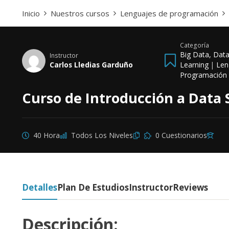
Inicio
Nuestros cursos
Lenguajes de programación
Categoría
Big Data, Dat
Instructor
Carlos Lledias Garduño
Learning
|
Len
Programación
Curso de Introducción a Data 
40 Hora
Todos Los Niveles
0 Cuestionarios
Detalles
Plan De Estudios
Instructor
Reviews
Descripción: