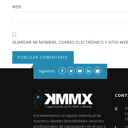
WEB
GUARDAR MI NOMBRE, CORREO ELECTRÓNICO Y SITIO WEB
Síguenos
CONT
A
C
Incrementamos el capital intelectual de
C
nuestros clientes brindándoles servicios
profesionales de capacitación en el uso y
(