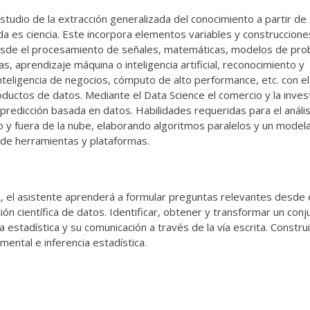
estudio de la extracción generalizada del conocimiento a partir de
a es ciencia. Este incorpora elementos variables y construcciones
esde el procesamiento de señales, matemáticas, modelos de prob
s, aprendizaje máquina o inteligencia artificial, reconocimiento y
nteligencia de negocios, cómputo de alto performance, etc. con el
oductos de datos. Mediante el Data Science el comercio y la inves
predicción basada en datos. Habilidades requeridas para el anális
o y fuera de la nube, elaborando algoritmos paralelos y un model
de herramientas y plataformas.
 R, el asistente aprenderá a formular preguntas relevantes desde 
ión científica de datos. Identificar, obtener y transformar un con
a estadística y su comunicación a través de la vía escrita. Construi
ntal e inferencia estadística.