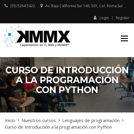
Skip
(55) 5264 5422
Av. Baja California Sur 146, 501, Col. Roma Sur​
to
content
Login
Register
Capacitación presencial y online
KMMX –
en TI, Web y Mobile
CAPACITACIÓN
EN TI, WEB Y
MOBILE
CURSO DE INTRODUCCIÓN
A LA PROGRAMACIÓN
CON PYTHON
Inicio
Nuestros cursos
Lenguajes de programación
Curso de Introducción a la programación con Python