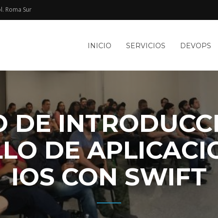
l. Roma Sur​
e
INICIO
SERVICIOS
DEVOPS
TACIÓN
le
WEB Y
 DE INTRODUCC
LO DE APLICACI
IOS CON SWIFT