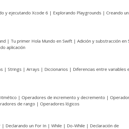
ando y ejecutando Xcode 6 | Explorando Playgrounds | Creando u
und | Tu primer Hola Mundo en Swift | Adición y substracción en 
ndo aplicación
s | Strings | Arrays | Diccionarios | Diferencias entre variables 
aritmético | Operadores de incremento y decremento | Operado
radores de rango | Operadores lógicos
or | Declarando un For In | While | Do-While | Declaración de