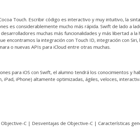
oa Touch. Escribir código es interactivo y muy intuitivo, la sint
ciones es considerablemente mucho más rápida. Swift de lado a lad
s desarrolladores muchas más funcionalidades y más libertad a la
ue encontramos la integración con Touch ID, integración con Siri, 
 cámara o nuevas APIs para iCloud entre otras muchas.
aciones para iOS con Swift, el alumno tendrá los conocimientos y ha
h, iPad, iPhone) altamente optimizadas, ágiles, veloces, interactiv
 Objective-C | Desventajas de Objective-C | Características gen