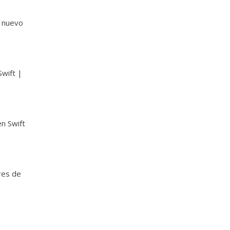
n nuevo
Swift |
en Swift
res de