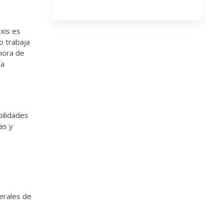
axis es
o trabaja
 hora de
la
bilidades
as y
erales de