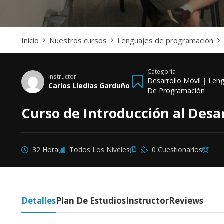
Inicio
Nuestros cursos
Lenguajes de programación
Categoría
Instructor
Desarrollo Móvil
|
Leng
Carlos Lledias Garduño
De Programación
Curso de Introducción al Desar
32 Hora
Todos Los Niveles
0 Cuestionarios
Detalles
Plan De Estudios
Instructor
Reviews