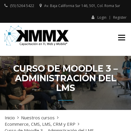
Skip
(55) 5264 5422
Av. Baja California Sur 146, 501, Col. Roma Sur​
to
content
Login
Register
Capacitación presencial y online
KMMX –
en TI, Web y Mobile
CAPACITACIÓN
EN TI, WEB Y
MOBILE
CURSO DE MOODLE 3 –
ADMINISTRACIÓN DEL
LMS
Inicio
Nuestros cursos
Ecommerce, CMS, LMS, CRM y ERP
Curso de Moodle 3 – Administración del LMS