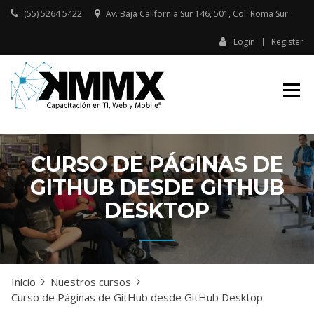
Skip
(55) 5264 5422
Av. Baja California Sur 146, 501, Col. Roma Sur​
to
content
Login
Register
Capacitación presencial y online
KMMX –
en TI, Web y Mobile
CAPACITACIÓN
EN TI, WEB Y
MOBILE
CURSO DE PÁGINAS DE
GITHUB DESDE GITHUB
DESKTOP
Inicio
Nuestros cursos
Curso de Páginas de GitHub desde GitHub Desktop