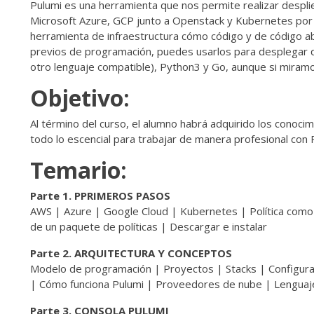
Pulumi es una herramienta que nos permite realizar despli
Microsoft Azure, GCP junto a Openstack y Kubernetes por l
herramienta de infraestructura cómo código y de código abi
previos de programación, puedes usarlos para desplegar dic
otro lenguaje compatible), Python3 y Go, aunque si miramo
Objetivo:
Al término del curso, el alumno habrá adquirido los conoc
todo lo escencial para trabajar de manera profesional con 
Temario:
Parte 1. PPRIMEROS PASOS
AWS | Azure | Google Cloud | Kubernetes | Política como c
de un paquete de políticas | Descargar e instalar
Parte 2. ARQUITECTURA Y CONCEPTOS
Modelo de programación | Proyectos | Stacks | Configura
| Cómo funciona Pulumi | Proveedores de nube | Lenguaje
Parte 3. CONSOLA PULUMI