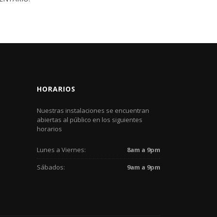
HORARIOS
Nuestras instalaciones se encuentran
abiertas al público en los siguientes
horarios
Lunes a Viernes:
8am a 9pm
Sábados:
9am a 9pm