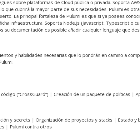
egues sobre plataformas de Cloud pública o privada. Soporta AWS
o que cubrirá la mayor parte de sus necesidades. Pulumi es otra
erto. La principal fortaleza de Pulumi es que si ya posees conoc
ha infraestructura. Soporta Node.js (Javascript, Typescript o cu
s su documentación es posible añadir cualquier lenguaje que des
imientos y habilidades necesarias que lo pondrán en camino a com
Pulumi.
ódigo (“CrossGuard”) | Creación de un paquete de políticas | Ap
ción y secrets | Organización de proyectos y stacks | Estado y
s | Pulumi contra otros