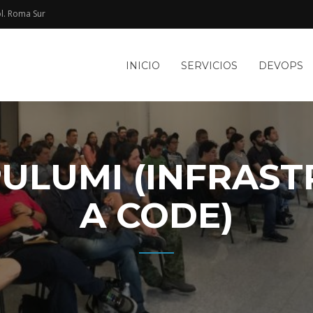
l. Roma Sur​
e
INICIO
SERVICIOS
DEVOPS
TACIÓN
le
WEB Y
ULUMI (INFRAS
A CODE)