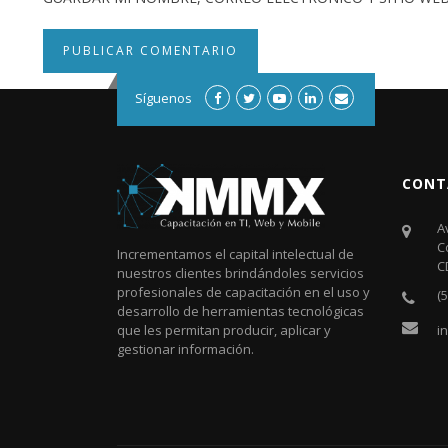
Síguenos
CONT
A
C
Incrementamos el capital intelectual de
C
nuestros clientes brindándoles servicios
profesionales de capacitación en el uso y
(
desarrollo de herramientas tecnológicas
i
que les permitan producir, aplicar y
gestionar información.