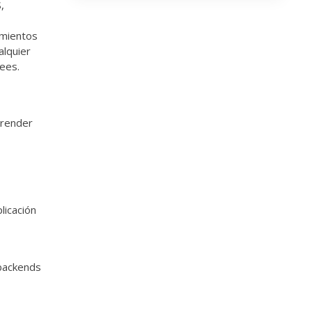
,
imientos
alquier
ees.
prender
licación
 backends