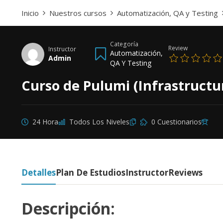
Inicio
Nuestros cursos
Automatización, QA y Testing
Categoría
Review
Instructor
Automatización,
Admin
QA Y Testing
Curso de Pulumi (Infrastructu
24 Hora
Todos Los Niveles
0 Cuestionarios
Detalles
Plan De Estudios
Instructor
Reviews
Descripción: