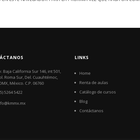
ÁCTANOS
LINKS
v. Baja California Sur 146, int 501,
Home
ol. Roma Sur, Del. Cuauhtémoc,
Renta de aulas
DMX, México. C.P. 06760​
Catálogo de cursos
55) 5264 5422
Blog
nfo@kmmx.mx
Contáctanos