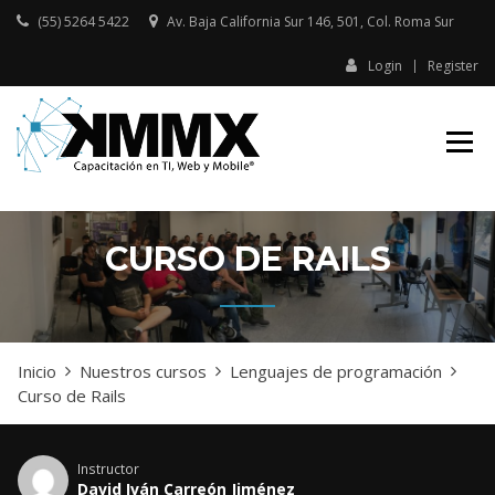
Skip
(55) 5264 5422
Av. Baja California Sur 146, 501, Col. Roma Sur​
to
content
Login
Register
Capacitación presencial y online
KMMX –
en TI, Web y Mobile
CAPACITACIÓN
EN TI, WEB Y
MOBILE
CURSO DE RAILS
Inicio
Nuestros cursos
Lenguajes de programación
Curso de Rails
Instructor
David Iván Carreón Jiménez