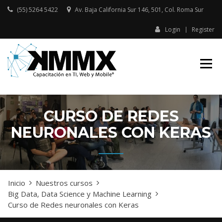
Skip
(55) 5264 5422
Av. Baja California Sur 146, 501, Col. Roma Sur​
to
content
Login
Register
Capacitación presencial y online
KMMX –
en TI, Web y Mobile
CAPACITACIÓN
EN TI, WEB Y
MOBILE
CURSO DE REDES
NEURONALES CON KERAS
Inicio
Nuestros cursos
Big Data, Data Science y Machine Learning
Curso de Redes neuronales con Keras