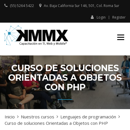
Skip
(55) 5264 5422
Av. Baja California Sur 146, 501, Col. Roma Sur​
to
content
Login
Register
Capacitación presencial y online
KMMX –
en TI, Web y Mobile
CAPACITACIÓN
EN TI, WEB Y
MOBILE
CURSO DE SOLUCIONES
ORIENTADAS A OBJETOS
CON PHP
Inicio
Nuestros cursos
Lenguajes de programación
Curso de soluciones Orientadas a Objetos con PHP