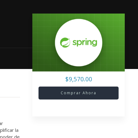
$9,570.00
Comprar Ahora
ar
ificar la
l poder de