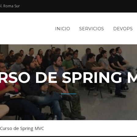
l. Roma Sur​
e
INICIO
SERVICIOS
DEVOPS
TACIÓN
le
WEB Y
RSO DE SPRING 
Curso de Spring MVC