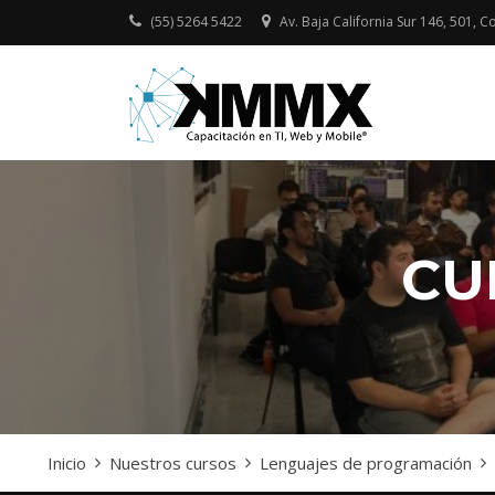
Skip
(55) 5264 5422
Av. Baja California Sur 146, 501, Co
to
content
Capacitación
KMMX –
presencial y onlin
CAPACI
en TI, Web y Mobi
EN TI, 
MOBILE
CU
Inicio
Nuestros cursos
Lenguajes de programación