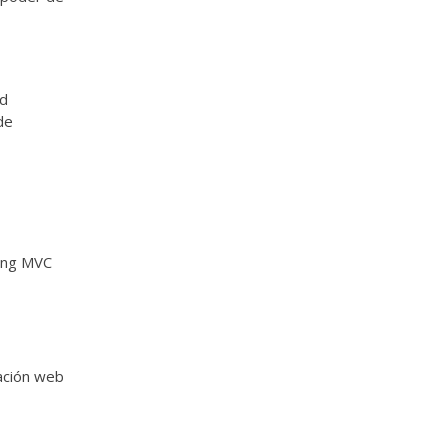
ed
de
ring MVC
cación web