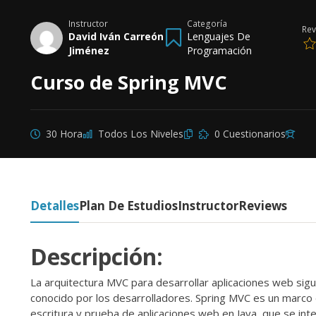
Instructor
Categoría
Rev
David Iván Carreón
Lenguajes De
Jiménez
Programación
Curso de Spring MVC
30 Hora
Todos Los Niveles
0 Cuestionarios
Detalles
Plan De Estudios
Instructor
Reviews
Descripción:
La arquitectura MVC para desarrollar aplicaciones web si
conocido por los desarrolladores. Spring MVC es un marco d
escritura y prueba de aplicaciones web en Java, que se in