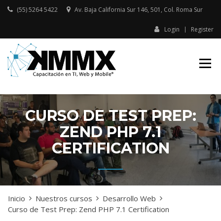
Skip
(55) 5264 5422
Av. Baja California Sur 146, 501, Col. Roma Sur​
to
content
Login
Register
Capacitación presencial y online
KMMX –
en TI, Web y Mobile
CAPACITACIÓN
EN TI, WEB Y
MOBILE
CURSO DE TEST PREP:
ZEND PHP 7.1
CERTIFICATION
Inicio
Nuestros cursos
Desarrollo Web
Curso de Test Prep: Zend PHP 7.1 Certification